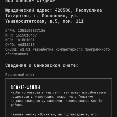
ООО «ЛИПСАР СТУДИО»
Юридический адрес: 420500, Республика
Татарстан, г. Иннополис, ул.
Университетская, д.5, пом. 111
ОГРН: 1201600037154
ИНН: 1615015437
КПП: 161501001
ОКПО: 44331413
ОКВЭД: 62.01 Разработка компьютерного программного
обеспечения
Сведения о банковском счете:
Расчетный счет
40702810002500110426
COOKIE-ФАЙЛЫ
Корреспондентский счет
Чтобы использовать наш сайт, вам может потребоваться
30101810745374525104
предоставить информацию, указанную в
Политике
конфиденциальности
, например, использование Cookie
Название банка ООО «Банк Точка»
файлов.
БИК 044525104
Нажимая кнопку «Принять», вы подтверждаете, что